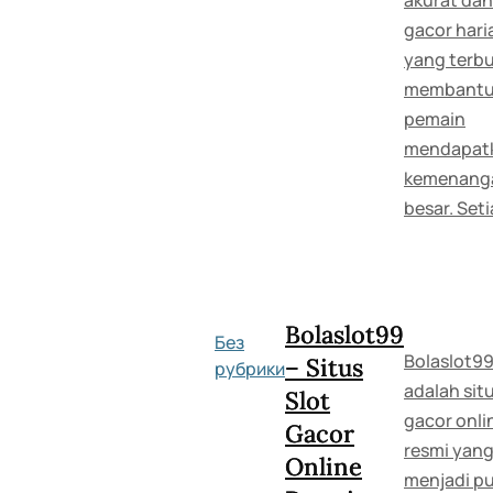
akurat dan
gacor hari
yang terbu
membant
pemain
mendapat
kemenang
besar. Seti
Bolaslot99
Без
Bolaslot9
– Situs
рубрики
adalah situ
Slot
gacor onli
Gacor
resmi yan
Online
menjadi p