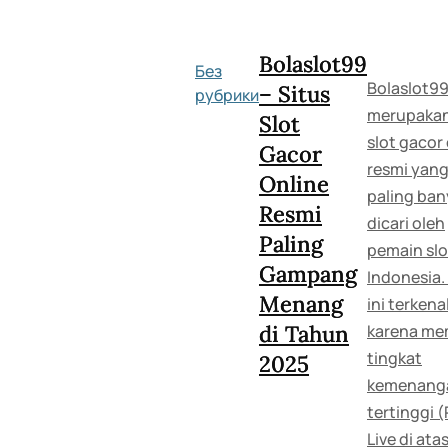
Bolaslot99
Без
Bolaslot9
– Situs
рубрики
merupakan
Slot
slot gacor
Gacor
resmi yan
Online
paling ban
Resmi
dicari oleh
Paling
pemain slo
Gampang
Indonesia.
Menang
ini terkena
di Tahun
karena mem
tingkat
2025
kemenang
tertinggi 
Live di ata