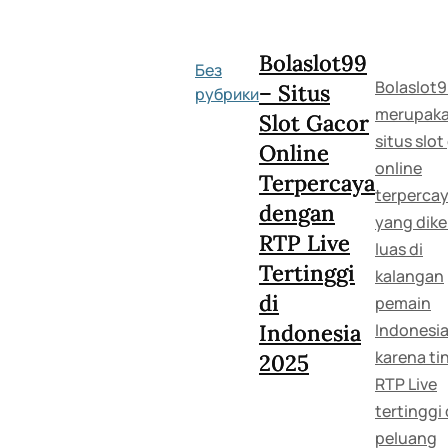
Bolaslot99
Без
Bolaslot
– Situs
рубрики
merupak
Slot Gacor
situs slot
Online
online
Terpercaya
terperca
dengan
yang dike
RTP Live
luas di
Tertinggi
kalangan
di
pemain
Indonesia
Indonesi
karena ti
2025
RTP Live
tertinggi
peluang