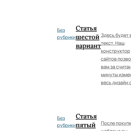
Статья
Без
Здесь будет 
шестой
рубрики
текст. Наш
вариант
конструктор
сайтов позв
вам за счита
минуты изме
весь дизайн 
Статья
Без
После покуп
пятый
рубрики