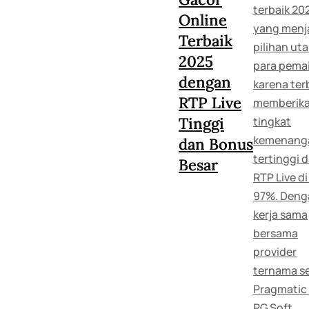
terbaik 20
Online
yang menj
Terbaik
pilihan ut
2025
para pema
dengan
karena ter
RTP Live
memberik
Tinggi
tingkat
kemenang
dan Bonus
tertinggi 
Besar
RTP Live di
97%. Deng
kerja sama
bersama
provider
ternama se
Pragmatic 
PG Soft,