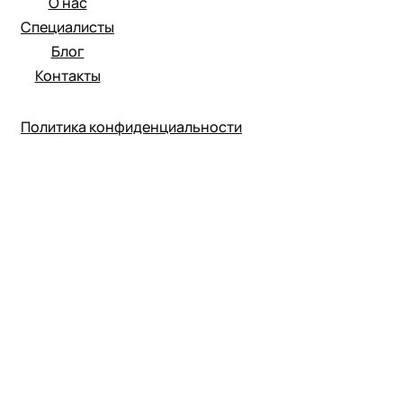
О нас
Специалисты
Блог
Контакты
Политика конфиденциальности