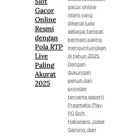
Slot
gacor online
Gacor
resmi yang
Online
dikenal luas
Resmi
sebagai tempat
dengan
bermain paling
Pola RTP
menguntungkan
Live
di tahun 2025.
Paling
Dengan
dukungan
Akurat
penuh dari
2025
provider
ternama seperti
Pragmatic Play,
PG Soft,
Habanero, Joker
Gaming, dan