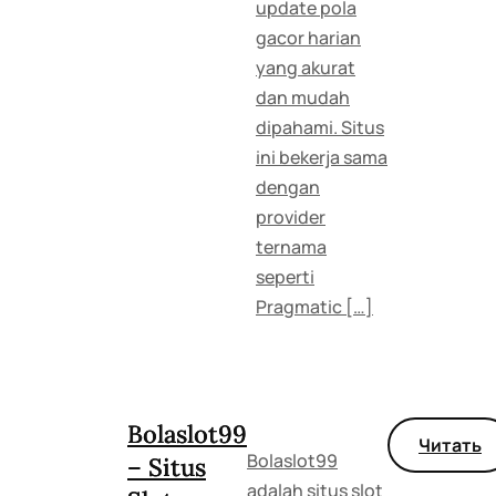
update pola
gacor harian
yang akurat
dan mudah
dipahami. Situs
ini bekerja sama
dengan
provider
ternama
seperti
Pragmatic […]
Bolaslot99
Читать
Bolaslot99
– Situs
adalah situs slot