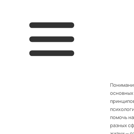
Понимани
основных
Статья
meetmeet47
После
принципо
•
пятый
покупки
психолог
06.04.2024
шаблона вы
помочь на
вариант
сможете
разных с
изменить
жизни — о