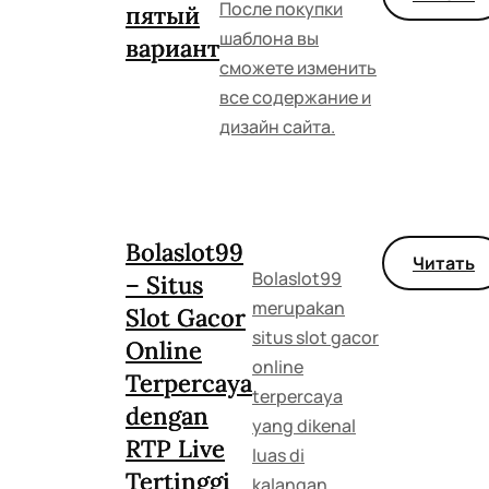
После покупки
пятый
шаблона вы
вариант
сможете изменить
все содержание и
дизайн сайта.
Bolaslot99
Читать
Bolaslot99
– Situs
merupakan
Slot Gacor
situs slot gacor
Online
online
Terpercaya
terpercaya
dengan
yang dikenal
RTP Live
luas di
Tertinggi
kalangan