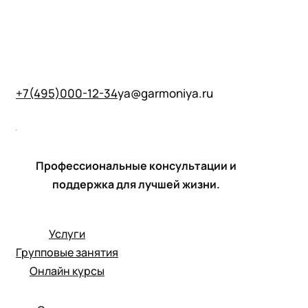
+7(495)000-12-34
ya@garmoniya.ru
Профессиональные консультации и
поддержка для лучшей жизни.
Услуги
Групповые занятия
Онлайн курсы