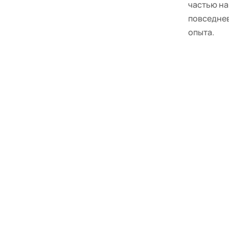
частью н
повседне
опыта.